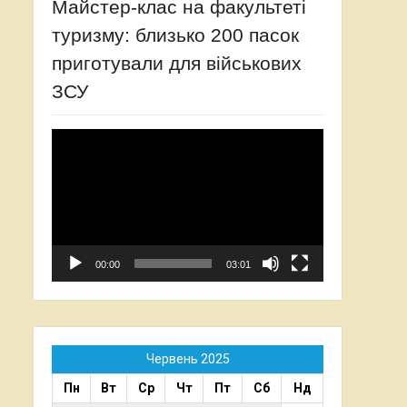
Майстер-клас на факультеті
туризму: близько 200 пасок
приготували для військових
ЗСУ
Відеопрогравач
00:00
03:01
Червень 2025
Пн
Вт
Ср
Чт
Пт
Сб
Нд