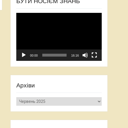
БУТИ НОСІЄМ ЗНАНЬ
Відеопрогравач
00:00
16:16
Архіви
Архіви