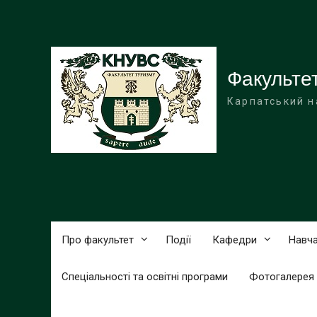
Перейти
до
вмісту
Факульте
Карпатський н
Про факультет
Події
Кафедри
Навча
Спеціальності та освітні програми
Фотогалерея