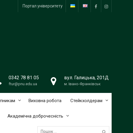
Портал університету
Facebook
Instagram
0342 78 81 05
вул. Галицька, 201Д
ftur@pnu.edu.ua
м. Івано-Франківськ
упникам
Виховна робота
Стейкхолдерам
Академічна доброчесність
Пошук: