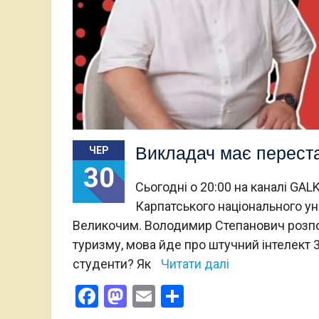
Викладач має переста
ЧЕР
30
Сьогодні о 20:00 на каналі GA
Карпатського національного у
Великочим. Володимир Степанович розпов
туризму, мова йде про штучний інтелект 
студенти? Як
Читати далі
Facebook
Mastodon
Email
Поділитися