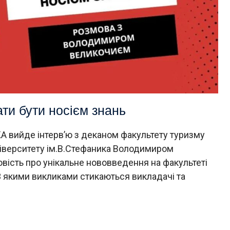
ти бути носієм знань
LKA вийде інтервʼю з деканом факультету туризму
ніверситету ім.В.Стефаника Володимиром
ість про унікальне нововведення на факультеті
3 якими викликами стикаються викладачі та