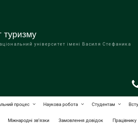
т туризму
аціональний університет імені Василя Стефаника
льний процес
Наукова робота
Студентам
Вст
Міжнародні зв’язки
Замовлення довідок
Працівнику