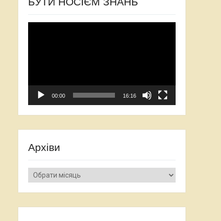
БУТИ НОСІЄМ ЗНАНЬ
Відеопрогравач
00:00
16:16
Архіви
Архіви