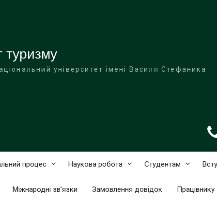
т туризму
аціональний університет імені Василя Стефаника
льний процес
Наукова робота
Студентам
Вст
Міжнародні зв’язки
Замовлення довідок
Працівнику