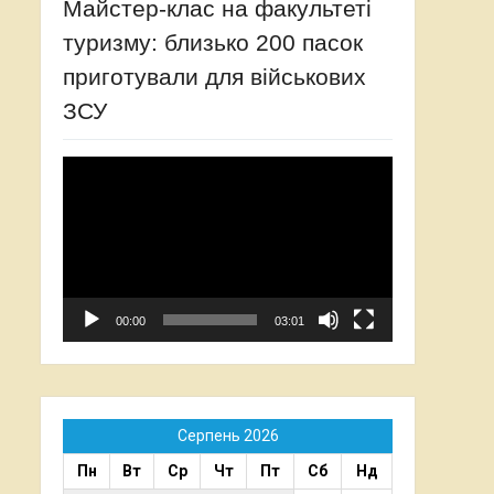
Майстер-клас на факультеті
туризму: близько 200 пасок
приготували для військових
ЗСУ
Відеопрогравач
00:00
03:01
Серпень 2026
Пн
Вт
Ср
Чт
Пт
Сб
Нд