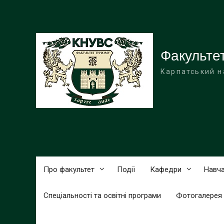
Перейти
до
вмісту
Факульте
Карпатський н
Про факультет
Події
Кафедри
Навча
Спеціальності та освітні програми
Фотогалерея