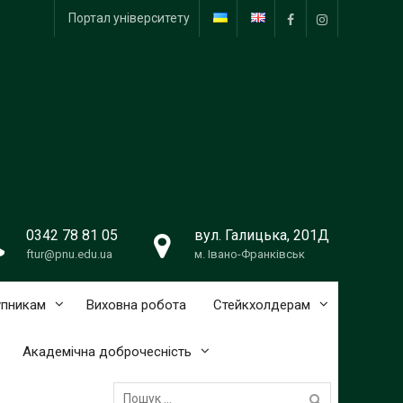
Портал університету
Facebook
Instagram
0342 78 81 05
вул. Галицька, 201Д
ftur@pnu.edu.ua
м. Івано-Франківськ
упникам
Виховна робота
Стейкхолдерам
Академічна доброчесність
Пошук: