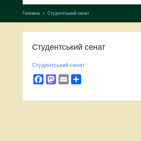
Головна
Студентський сенат
Студентський сенат
Студентський сенат
Facebook
Mastodon
Email
Поділитися