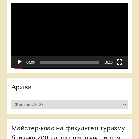
Відеопрогравач
00:00
16:16
Архіви
Архіви
Майстер-клас на факультеті туризму:
близько 200 пасок приготували для