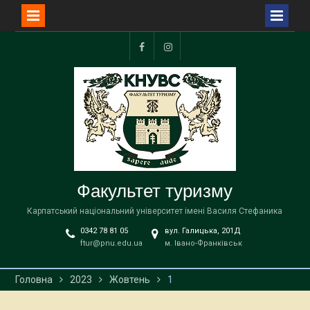
Перейти
до
Facebook
Instagram
вмісту
Факультет туризму
Карпатський національний університет імені Василя Стефаника
0342 78 81 05
вул. Галицька, 201Д
ftur@pnu.edu.ua
м. Івано-Франківськ
Головна
2023
Жовтень
1