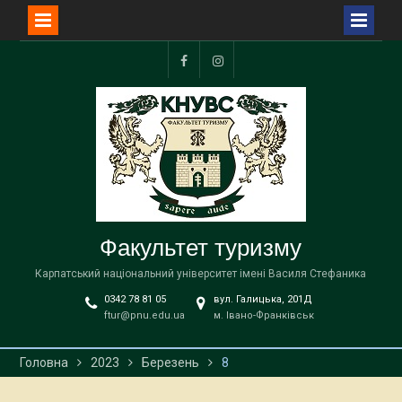
Перейти
до
Facebook
Instagram
вмісту
Факультет туризму
Карпатський національний університет імені Василя Стефаника
0342 78 81 05
вул. Галицька, 201Д
ftur@pnu.edu.ua
м. Івано-Франківськ
Головна
2023
Березень
8