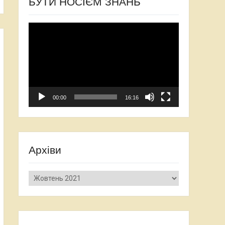
БУТИ НОСІЄМ ЗНАНЬ
Відеопрогравач
00:00
16:16
Архіви
Архіви