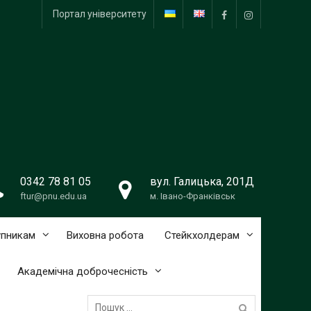
Портал університету
Facebook
Instagram
0342 78 81 05
вул. Галицька, 201Д
ftur@pnu.edu.ua
м. Івано-Франківськ
упникам
Виховна робота
Стейкхолдерам
Академічна доброчесність
Пошук: