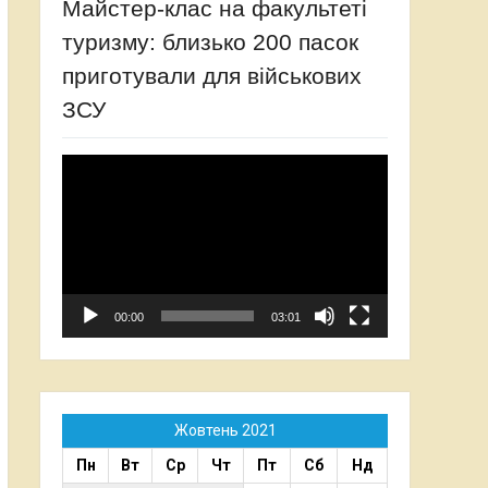
Майстер-клас на факультеті
туризму: близько 200 пасок
приготували для військових
ЗСУ
Відеопрогравач
00:00
03:01
Жовтень 2021
Пн
Вт
Ср
Чт
Пт
Сб
Нд