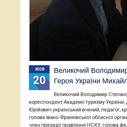
Великочий Володимир
ЖОВ
20
Героя України Михайл
Великочий Володимир Степанов
кореспондент Академії туризму України,
Юрійович український вчений, педагог, кр
голова Івано-Франківської обласної органі
член президії правління НСКУ, голова фе