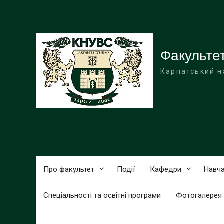
Перейти
до
вмісту
Факульте
Карпатський н
Про факультет
Події
Кафедри
Навча
Спеціальності та освітні програми
Фотогалерея