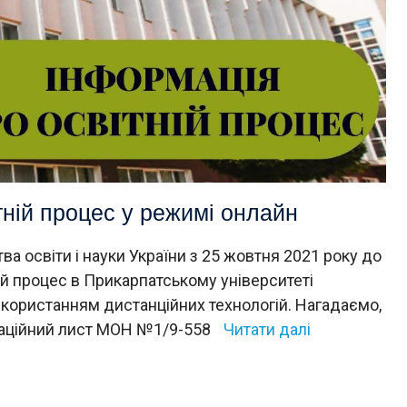
тній процес у режимі онлайн
ва освіти і науки України з 25 жовтня 2021 року до
ій процес в Прикарпатському університеті
користанням дистанційних технологій. Нагадаємо,
даційний лист МОН №1/9-558
Читати далі