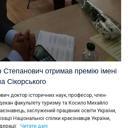
 Степанович отримав премію імені
а Сікорського
ич доктор історичних наук, професор, член-
 декан факультету туризму та Косило Михайло
аєзнавець, заслужений працівник освіти України,
зації Національної спілки краєзнавців України,
дерації
Читати далі