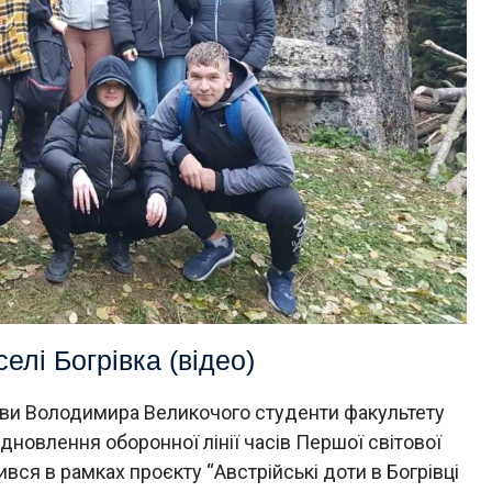
елі Богрівка (відео)
тиви Володимира Великочого студенти факультету
дновлення оборонної лінії часів Першої світової
ився в рамках проєкту “Австрійські доти в Богрівці