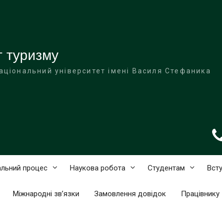
т туризму
аціональний університет імені Василя Стефаника
льний процес
Наукова робота
Студентам
Вст
Міжнародні зв’язки
Замовлення довідок
Працівнику